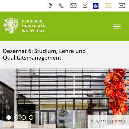
Navi
Dezernat 6: Studium, Lehre und
Qualitätsmanagement
BUW 2F1A0415-77_1