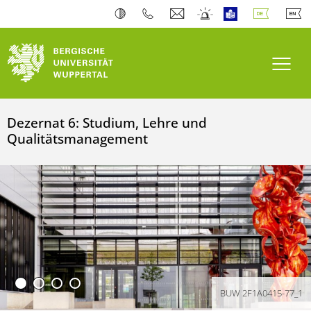
Navi
Dezernat 6: Studium, Lehre und
Qualitätsmanagement
BUW 2F1A0415-77_1